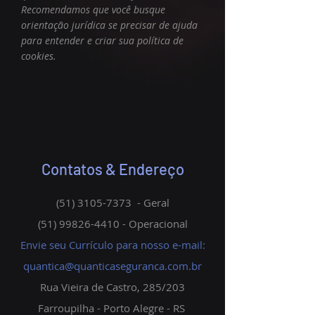
Recomendamos que você busque
orientação jurídica se precisar de ajuda
para entender e criar sua política de
cookies.
Contatos & Endereço
(51) 3105-7373
- Geral
(51) 99826-4410
- Operacional
Envie seu Currículo para nosso e-mail:
quantica@quanticaseguranca.com.br
Rua Vieira de Castro, 285/203
Farroupilha - Porto Alegre - RS