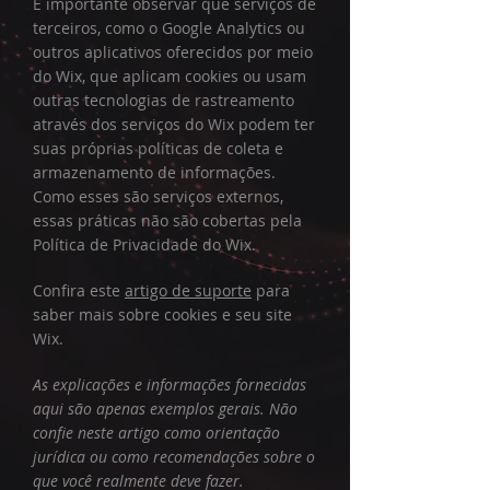
É importante observar que serviços de
terceiros, como o Google Analytics ou
outros aplicativos oferecidos por meio
do Wix, que aplicam cookies ou usam
outras tecnologias de rastreamento
através dos serviços do Wix podem ter
suas próprias políticas de coleta e
armazenamento de informações.
Como esses são serviços externos,
essas práticas não são cobertas pela
Política de Privacidade do Wix.
Confira este
artigo de suporte
para
saber mais sobre cookies e seu site
Wix.
As explicações e informações fornecidas
aqui são apenas exemplos gerais. Não
confie neste artigo como orientação
jurídica ou como recomendações sobre o
que você realmente deve fazer.