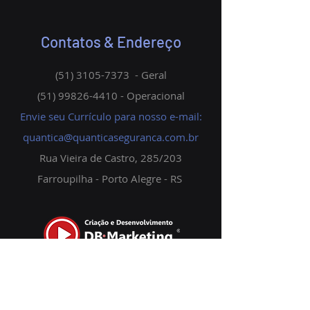
Contatos & Endereço
(51) 3105-7373
- Geral
(51) 99826-4410
- Operacional
Envie seu Currículo para nosso e-mail:
quantica@quanticaseguranca.com.br
Rua Vieira de Castro, 285/203
Farroupilha - Porto Alegre - RS
Início